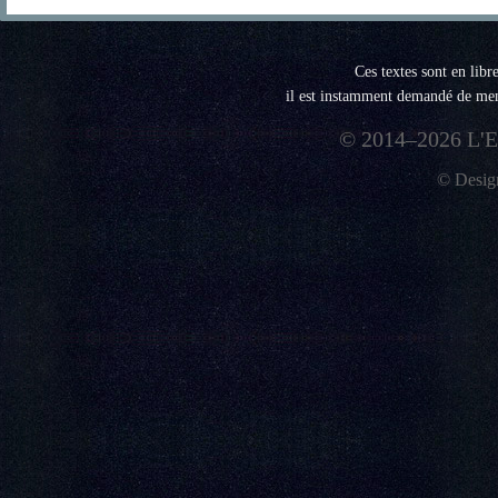
Ces textes sont en libr
il est instamment demandé de menti
© 2014–2026 L'E
© Desi