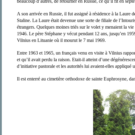
beaucoup d’autres, de retourner en Russie, ce qu’il fit en sep
A son arrivée en Russie, il fut assigné à résidence à la Laure 
Staline. La Laure était devenue une sorte de filiale de l’Intouri
étrangers. Quelques moines triés sur le volet y menaient la vie
1946. Le père Stéphane y vécut pendant 12 ans, jusqu’en 1959
Vilnius en Lituanie où il mourut le 7 mai 1969.
Entre 1963 et 1965, un français venu en visite à Vilnius rappor
et qu’il avait perdu la raison. Etait-il atteint d’une dégénéres
d’initiative pastorale et les autorités lui avaient-elles appliqu
Il est enterré au cimetière orthodoxe de sainte Euphrosyne, da