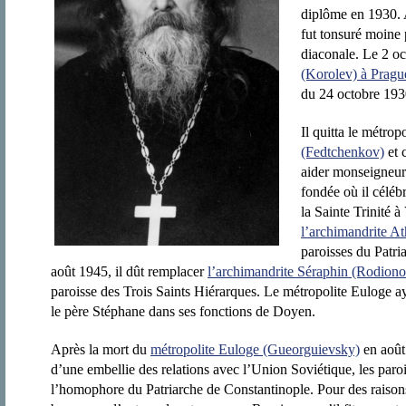
diplôme en 1930. A
fut tonsuré moine 
diaconale. Le 2 oc
(Korolev) à Pragu
du 24 octobre 193
Il quitta le métr
(Fedtchenkov)
et 
aider monseigneur
fondée où il céléb
la Sainte Trinité 
l’archimandrite A
paroisses du Patri
août 1945, il dût remplacer
l’archimandrite Séraphin (Rodiono
paroisse des Trois Saints Hiérarques. Le métropolite Euloge ay
le père Stéphane dans ses fonctions de Doyen.
Après la mort du
métropolite Euloge (Gueorguievsky)
en août 
d’une embellie des relations avec l’Union Soviétique, les paro
l’homophore du Patriarche de Constantinople. Pour des raisons