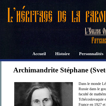
Accueil
Histoire
Personnalités
Archimandrite Stéphane (Svet
Dans le monde Léo
Russie dans le go
faculté de mathéma
Tchécoslovaquie e
France en 1927 et s