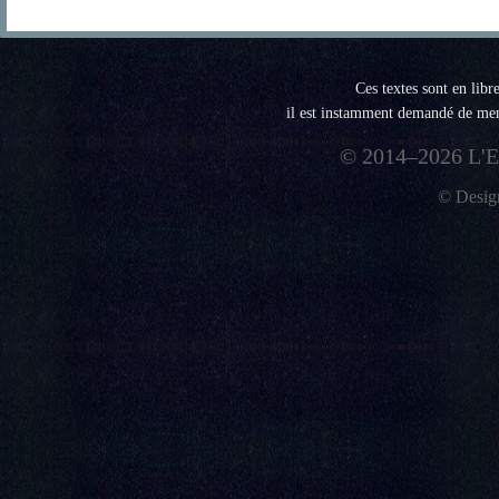
Ces textes sont en libr
il est instamment demandé de menti
© 2014–2026 L'E
© Desi