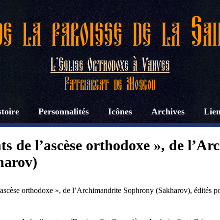
toire
Personnalités
Icônes
Archives
Lie
s de l’ascèse orthodoxe », de l’Ar
harov)
’ascèse orthodoxe », de l’Archimandrite Sophrony (Sakharov), édités pou