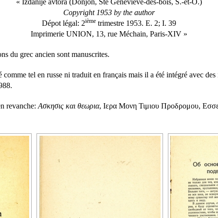
« Izdanije avtora (Donjon, Ste Geneviève-des-bois, S.-et-O.)
Copyright 1953 by the author
ième
Dépot légal: 2
trimestre 1953. E. 2; I. 39
Imprimerie UNION, 13, rue Méchain, Paris-XIV »
tions du grec ancien sont manuscrites.
té comme tel en russe ni traduit en français mais il a été intégré avec de
988.
, en revanche:
Ασκησις και θεωρια
, Ιερα Μονη Τιμιου Προδρομου, Εσσε