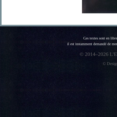
Ces textes sont en libr
il est instamment demandé de menti
© 2014–2026 L'E
© Desi