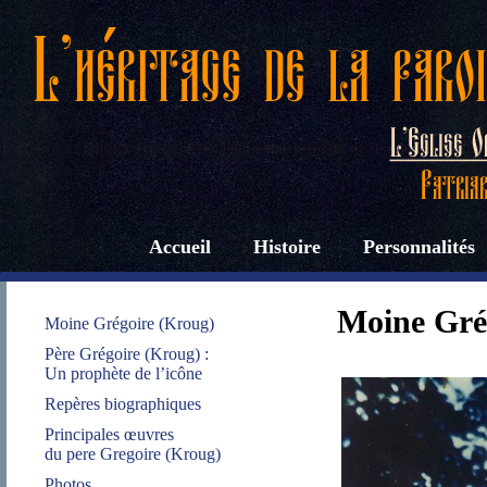
Accueil
Histoire
Personnalités
Moine Gré
Moine Grégoire (Kroug)
Père Grégoire (Kroug) :
Un prophète de l’icône
Repères biographiques
Principales œuvres
du pere Gregoire (Kroug)
Photos